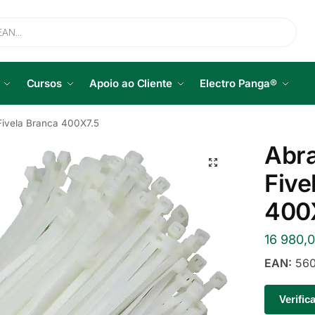
Cursos
Apoio ao Cliente
Electro Panga®
Fivela Branca 400X7.5
Abra
Five
400
16 980,
EAN:
560
Verific