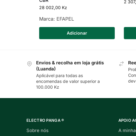
CBR
2 307
28 002,00
Kz
Marca:
EFAPEL
Adicionar
Envios & recolha em loja grátis
Ree
(Luanda)
Pro
Con
Aplicável para todas as
dev
encomendas de valor superior a
100.000 Kz
ELECTRO PANGA ®
APOIO A
Sobre nós
A minha