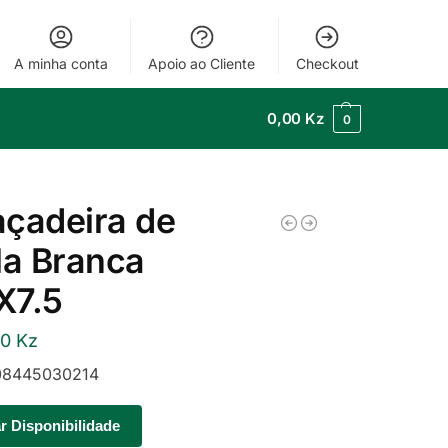
A minha conta
Apoio ao Cliente
Checkout
0,00
Kz
0
çadeira de
la Branca
X7.5
00
Kz
8445030214
ar Disponibilidade