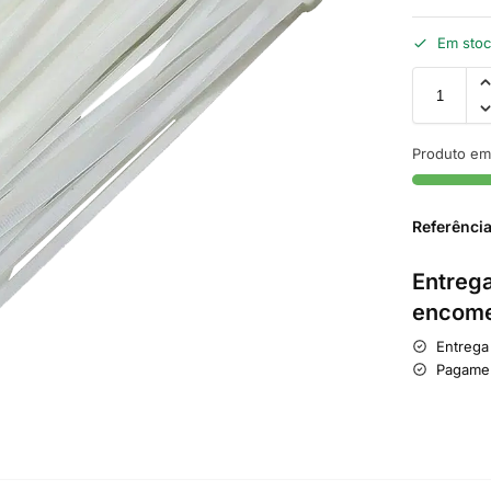
Em sto
Produto em
Referênci
Entrega
encome
Entrega
Pagame