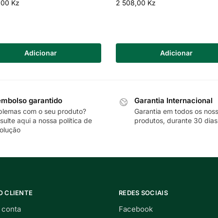
,00
Kz
2 508,00
Kz
Adicionar
Adicionar
mbolso garantido
Garantia Internacional
blemas com o seu produto?
Garantia em todos os nos
sulte
aqui
a nossa política de
produtos, durante 30 dias
olução
O CLIENTE
REDES SOCIAIS
 conta
Facebook