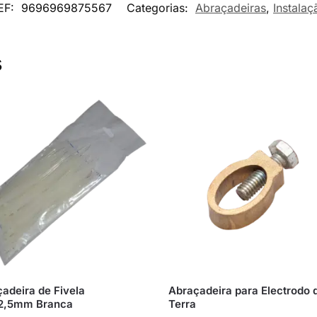
EF:
9696969875567
Categorias:
Abraçadeiras
,
Instalaç
s
adeira de Fivela
Abraçadeira para Electrodo 
2,5mm Branca
Terra