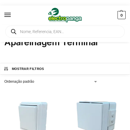
0
Início
Aparelhagem Terminal
Página 2
/
/
Aparelhagem Terminal
MOSTRAR FILTROS