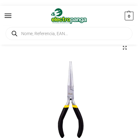
0
Início
Ferramentas
Alicates
Alicate Eletrónica Pontas Direitas 5″ FAEPD5
/
/
/