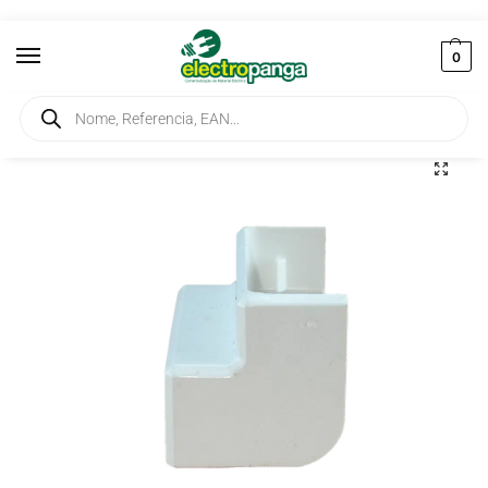
0
Início
Instalação
Calhas Técnicas
Angulo Interior Variável 40X12.5 BR 10052 ABR
/
/
/