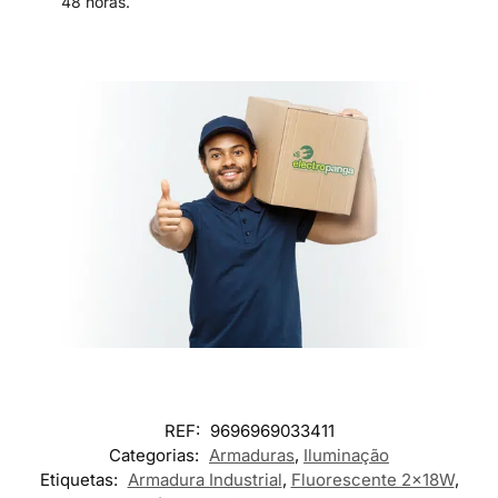
48 horas.
REF:
9696969033411
Categorias:
Armaduras
,
Iluminação
Etiquetas:
Armadura Industrial
,
Fluorescente 2x18W
,