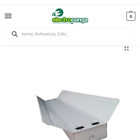
0
Início
Iluminação
Armaduras
Armadura Industrial para Lâmpada T8 Fluorescente 2x18W
/
/
/