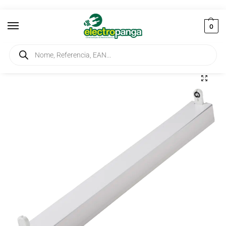
0
Início
Iluminação
Armaduras
Armadura Regua T8 1X36W para Lâmpada Fluorescente
/
/
/