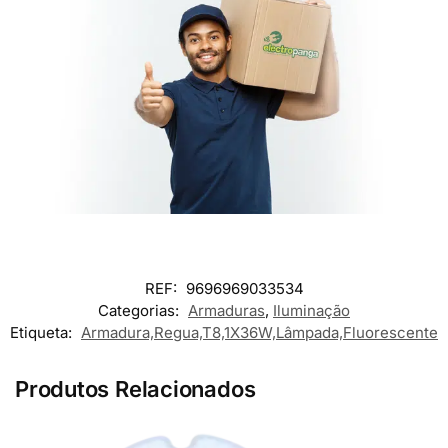
REF:
9696969033534
Categorias:
Armaduras
,
Iluminação
Etiqueta:
Armadura,Regua,T8,1X36W,Lâmpada,Fluorescente
Produtos Relacionados