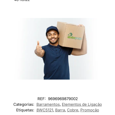
REF:
9696969879002
Categorias:
Barramentos
,
Elementos de Ligação
Etiquetas:
8WC5121
,
Barra
,
Cobre
,
Promoção