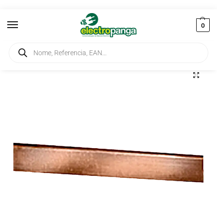
0
Início
Elementos de Ligação
Barramentos
Barra de Cobre 15X5mm 250A 2,40mt 8WC5121
/
/
/