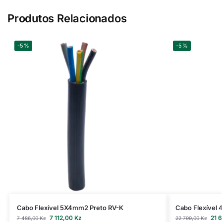
Produtos Relacionados
-5%
-5%
Cabo Flexível 5X4mm2 Preto RV-K
Cabo Flexível
7 112,00
Kz
21 
7 486,00
Kz
22 799,00
Kz