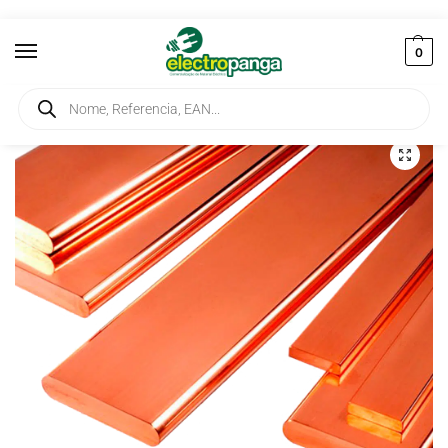
0
Início
Elementos de Ligação
Barramentos
Barra de Cobre 20X5
/
/
/