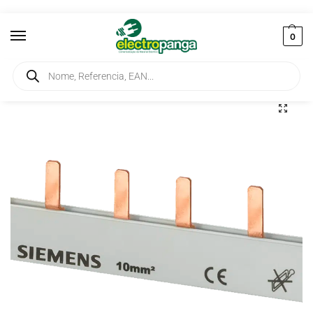
0
Início
Elementos de Ligação
Barramentos
Barramento tipo Pente 1P 10mm2 para 6 Disjuntores 5ST3601
/
/
/