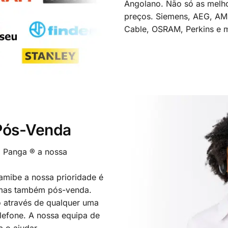
Angolano. Não só as melh
preços. Siemens, AEG, A
Cable, OSRAM, Perkins e m
 Pós-Venda
o Panga ® a nossa
mibe a nossa prioridade é
 mas também pós-venda.
 através de qualquer uma
elefone. A nossa equipa de
a o ajudar.