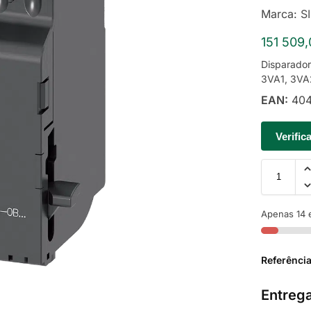
Marca:
S
151 509
Disparado
3VA1, 3VA
EAN:
404
Verific
Apenas 14 
Referênci
Entrega