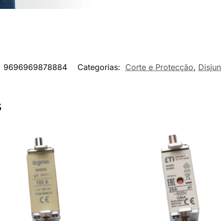
:
9696969878884
Categorias:
Corte e Protecção
,
Disjun
s