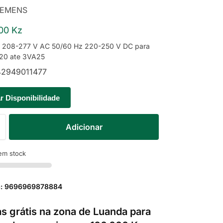
IEMENS
,00
Kz
r 208-277 V AC 50/60 Hz 220-250 V DC para
20 ate 3VA25
2949011477
ar Disponibilidade
Adicionar
em stock
a: 9696969878884
s grátis na zona de Luanda para