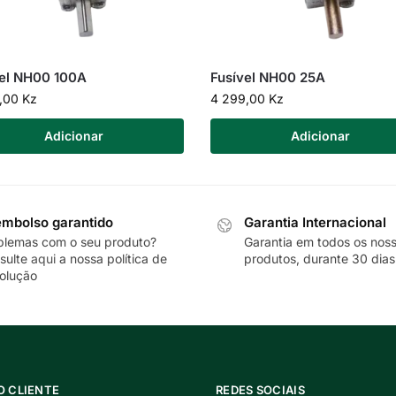
vel NH00 100A
Fusível NH00 25A
4,00
Kz
4 299,00
Kz
Adicionar
Adicionar
mbolso garantido
Garantia Internacional
blemas com o seu produto?
Garantia em todos os nos
sulte
aqui
a nossa política de
produtos, durante 30 dias
olução
O CLIENTE
REDES SOCIAIS