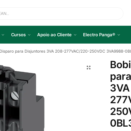
Cursos
Apoio ao Cliente
Electro Panga®
 Disparo para Disjuntores 3VA 208-277VAC/220-250VDC 3VA9988-0B
Bobi
para
3VA
277
250
0BL