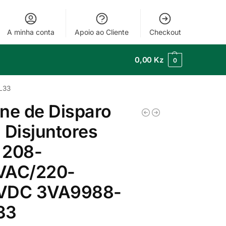
A minha conta
Apoio ao Cliente
Checkout
0,00
Kz
0
L33
ne de Disparo
 Disjuntores
 208-
VAC/220-
VDC 3VA9988-
33