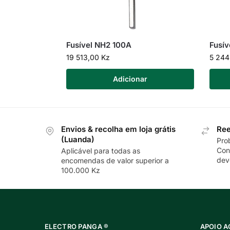
Fusível NH2 100A
Fusí
19 513,00
Kz
5 24
Adicionar
Envios & recolha em loja grátis
Ree
(Luanda)
Pro
Con
Aplicável para todas as
dev
encomendas de valor superior a
100.000 Kz
ELECTRO PANGA ®
APOIO A