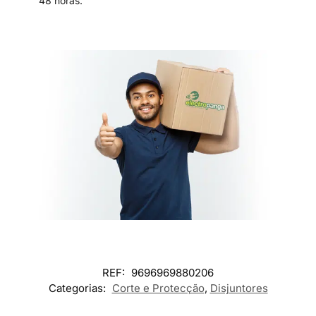
48 horas.
REF:
9696969880206
Categorias:
Corte e Protecção
,
Disjuntores