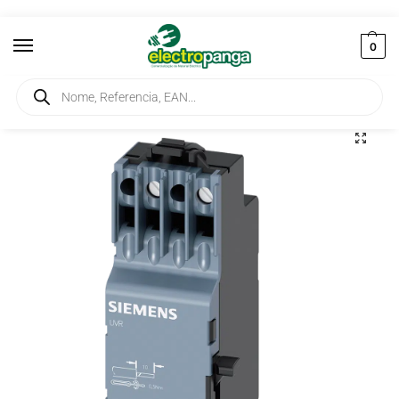
0
Início
Corte e Protecção
Disjuntores
Bobine de Disparo por Mínima Tensão 208-230VAC 50/60Hz 3VA9908-0BB25
/
/
/