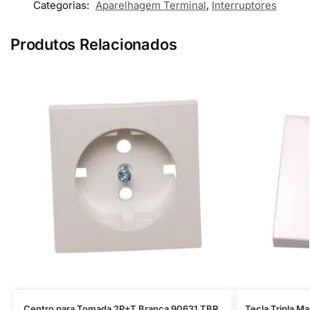
Categorias:
Aparelhagem Terminal
,
Interruptores
Produtos Relacionados
Centro para Tomada 2P+T Branca 90631 TBR
Tecla Tripla Ma