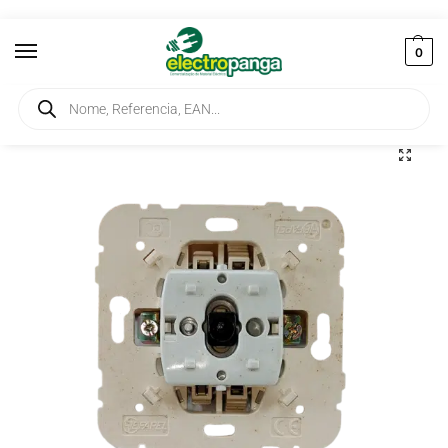
0
Início
Aparelhagem Terminal
Interruptores
Botão Basculante Luminoso Ref. 21152 MF
/
/
/