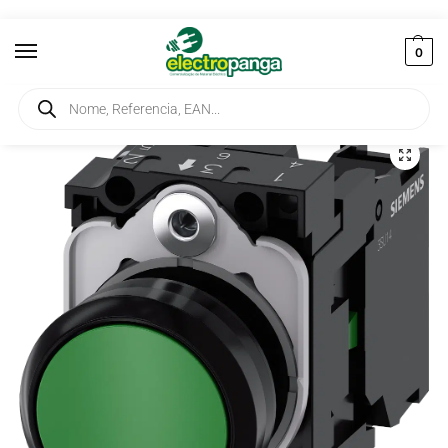
0
Início
Controlo Industrial e Automação
Botões e Selectores
Botão de Pressão Verde 22MM VD 1NA 3SU1100-0AB40-1BA0 Siemens
/
/
/