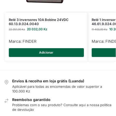
Relé 3 Inversores 10A Bobine 24VDC
Relé 1 Inverso
60.13.9.024.0040
46.61.9.024.
20 032,00
Kz
10 
22 257,00
Kz
11 403,00
Kz
Marca:
FINDER
Marca:
FIND
Adicionar
Envios & recolha em loja grátis (Luanda)
Aplicável para todas as encomendas de valor superior a
100.000 Kz
Reembolso garantido
Problemas com o seu produto? Consulte
aqui
a nossa política
de devolução