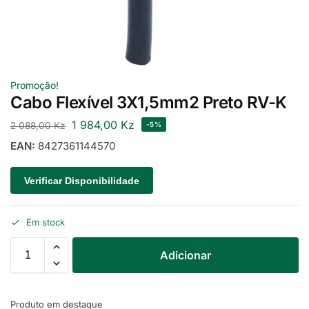
Promoção!
Cabo Flexível 3X1,5mm2 Preto RV-K
1 984,00
Kz
2 088,00
Kz
-5%
EAN:
8427361144570
Verificar Disponibilidade
Em stock
Adicionar
Produto em destaque