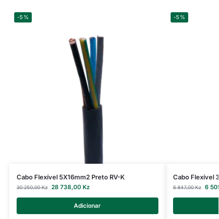
-5%
-5%
Cabo Flexível 5X16mm2 Preto RV-K
Cabo Flexível
28 738,00
Kz
6 50
30 250,00
Kz
6 847,00
Kz
Adicionar