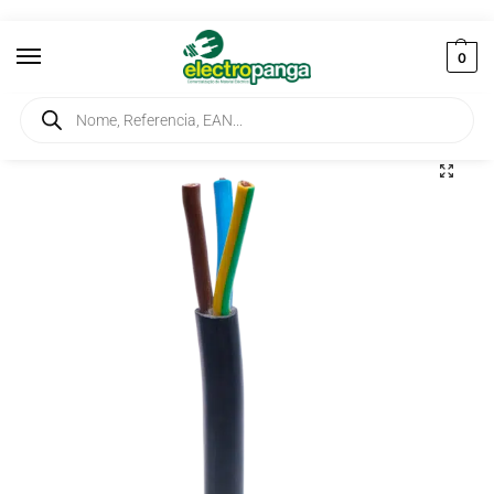
0
Início
Condutores Eléctricos
Cabos
Cabos Flexíveis
Cabo Flexível 3X1,5mm2 Preto RV-K
/
/
/
/