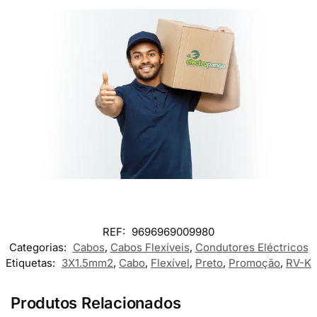
REF:
9696969009980
Categorias:
Cabos
,
Cabos Flexíveis
,
Condutores Eléctricos
Etiquetas:
3X1.5mm2
,
Cabo
,
Flexível
,
Preto
,
Promoção
,
RV-K
Produtos Relacionados