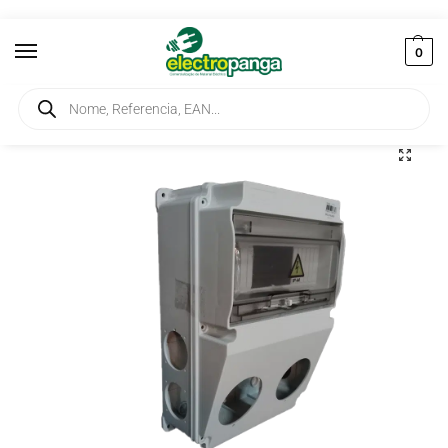
0
Início
Instalação
Caixas
Caixa de Distribuição de Tomadas 4(1/16A) + 2(5/16A) IP44 Sem Disjuntores BH2-2218-4020
/
/
/