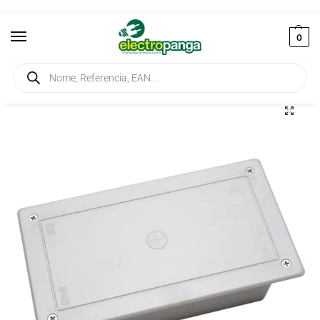
0
Início
Instalação
Redes de Terra
Caixa para Medicao de Terra 5 Saídas 100X200X65mm 01.320/1
/
/
/