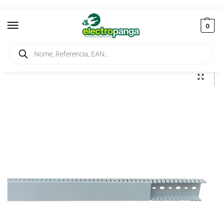
0
Início
Instalação
Calhas Técnicas
Calha para Quadro Elétrico Rasgada 60X40 14030 CCZ
/
/
/