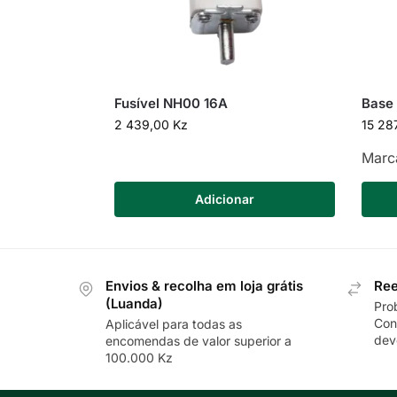
Fusível NH00 16A
Base 
2 439,00
Kz
15 28
Marc
Adicionar
Envios & recolha em loja grátis
Ree
(Luanda)
Pro
Con
Aplicável para todas as
dev
encomendas de valor superior a
100.000 Kz