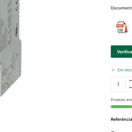
Documenta
Verific
Em sto
Produto em
Referênci