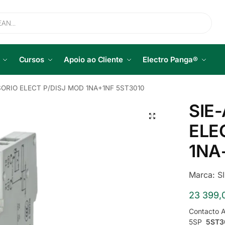
Cursos
Apoio ao Cliente
Electro Panga®
ORIO ELECT P/DISJ MOD 1NA+1NF 5ST3010
SIE
ELE
1NA
Marca:
S
23 399,
Contacto A
5SP
5ST3