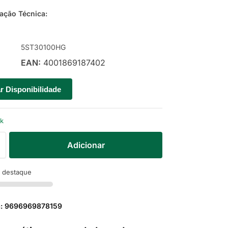
ção Técnica:
5ST30100HG
EAN:
4001869187402
ar Disponibilidade
ck
Adicionar
 destaque
a: 9696969878159