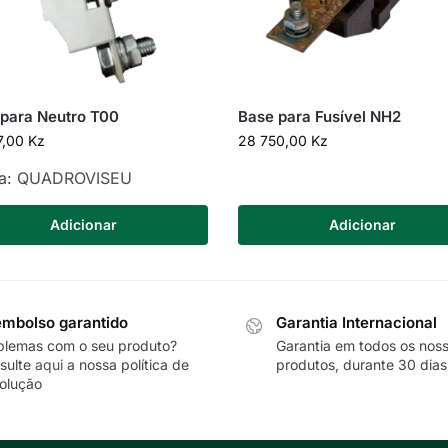
para Neutro T00
Base para Fusível NH2
7,00
Kz
28 750,00
Kz
a:
QUADROVISEU
Adicionar
Adicionar
mbolso garantido
Garantia Internacional
blemas com o seu produto?
Garantia em todos os nos
sulte
aqui
a nossa política de
produtos, durante 30 dias
olução