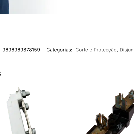
:
9696969878159
Categorias:
Corte e Protecção
,
Disjun
s