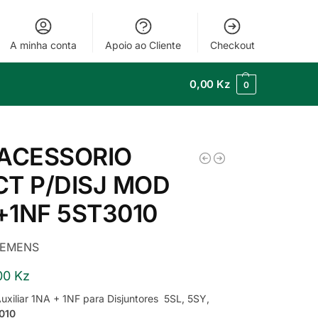
A minha conta
Apoio ao Cliente
Checkout
0,00
Kz
0
-ACESSORIO
CT P/DISJ MOD
+1NF 5ST3010
IEMENS
00
Kz
uxiliar 1NA + 1NF para Disjuntores 5SL, 5SY,
010