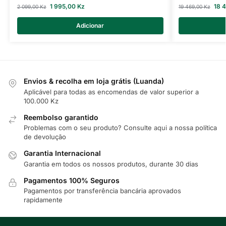
1 995,00
Kz
18 
2 099,00
Kz
19 469,00
Kz
Adicionar
Envios & recolha em loja grátis (Luanda)
Aplicável para todas as encomendas de valor superior a
100.000 Kz
Reembolso garantido
Problemas com o seu produto? Consulte
aqui
a nossa política
de devolução
Garantia Internacional
Garantia em todos os nossos produtos, durante 30 dias
Pagamentos 100% Seguros
Pagamentos por transferência bancária aprovados
rapidamente