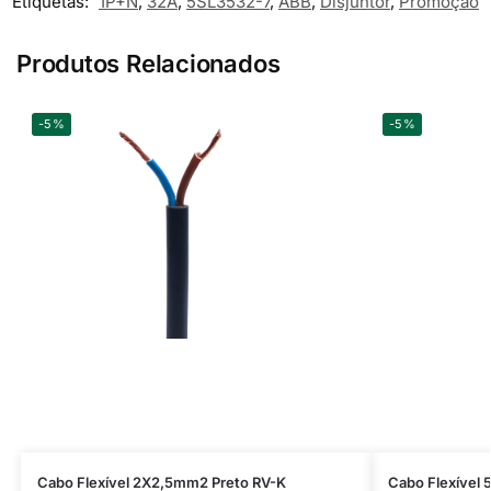
Etiquetas:
1P+N
,
32A
,
5SL3532-7
,
ABB
,
Disjuntor
,
Promoção
Produtos Relacionados
-5%
-5%
Cabo Flexível 2X2,5mm2 Preto RV-K
Cabo Flexível