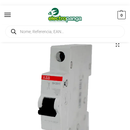
0
Início
Corte e Protecção
Disjuntores
Disjuntor 1P 6A-C 3KA SH201T
/
/
/