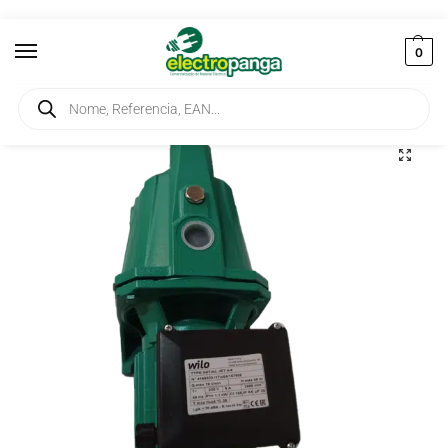
0
Início
Máquinas Eléctricas
Electrobombas
Electrobomba 1.5 HP 230V INITIAL JET 4-4
/
/
/