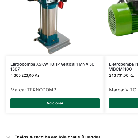
Eletrobomba 7,5KW-10HP Vertical 1 MNV 50-
Eletrobomba 1
1507
VIBCM1100
4 305 223,00
Kz
243 731,00
Kz
Marca:
TEKNOPOMP
Marca:
VITO
Adicionar
Envios & recolha em loja grátis (Luanda)