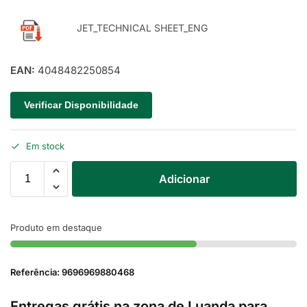
JET_TECHNICAL SHEET_ENG
EAN:
4048482250854
Verificar Disponibilidade
Em stock
Adicionar
Produto em destaque
Referência: 9696969880468
Entregas grátis na zona de Luanda para