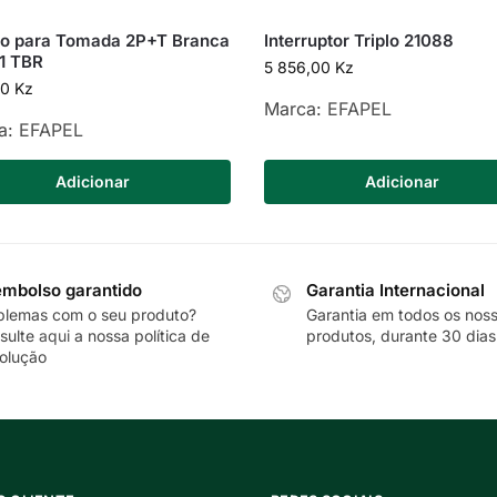
ro para Tomada 2P+T Branca
Interruptor Triplo 21088
1 TBR
5 856,00
Kz
00
Kz
Marca:
EFAPEL
a:
EFAPEL
Adicionar
Adicionar
mbolso garantido
Garantia Internacional
blemas com o seu produto?
Garantia em todos os nos
sulte
aqui
a nossa política de
produtos, durante 30 dias
olução