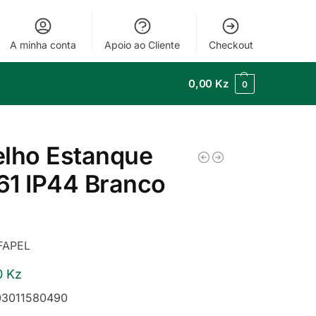
A minha conta
Apoio ao Cliente
Checkout
0,00
Kz
0
elho Estanque
61 IP44 Branco
FAPEL
0
Kz
3011580490