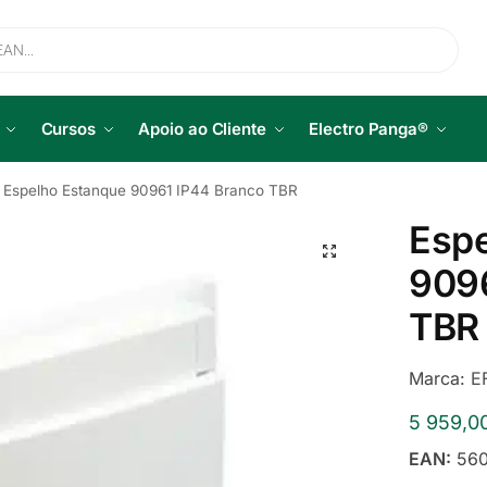
Cursos
Apoio ao Cliente
Electro Panga®
Espelho Estanque 90961 IP44 Branco TBR
Esp
909
TBR
Marca:
E
5 959,0
EAN:
560