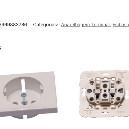
6969883786
Categorias:
Aparelhagem Terminal
,
Fichas
s