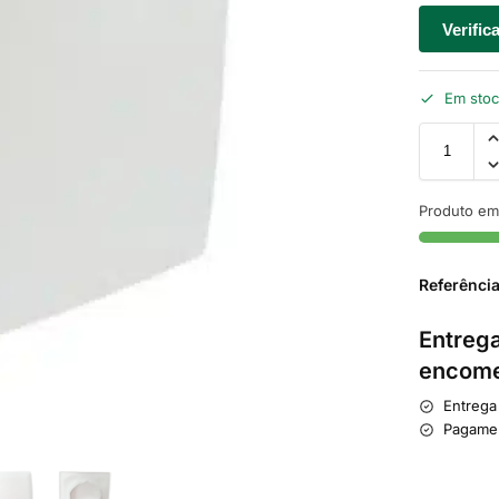
Verific
Em sto
Produto em
Referênci
Entrega
encome
Entrega
Pagame