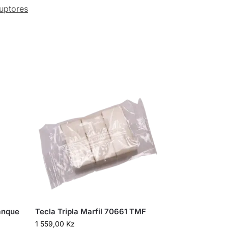
ruptores
anque
Tecla Tripla Marfil 70661 TMF
1 559,00
Kz