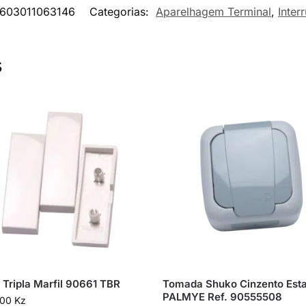
603011063146
Categorias:
Aparelhagem Terminal
,
Inter
s
 Tripla Marfil 90661 TBR
Tomada Shuko Cinzento Est
PALMYE Ref. 90555508
,00
Kz