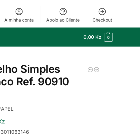
A minha conta
Apoio ao Cliente
Checkout
0,00
Kz
0
lho Simples
co Ref. 90910
FAPEL
Kz
3011063146