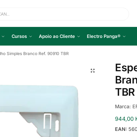
Cursos
Apoio ao Cliente
Electro Panga®
lho Simples Branco Ref. 90910 TBR
Espe
Bran
TBR
Marca:
E
944,00
EAN:
560