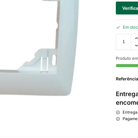
Verific
Em sto
Produto em
Referênci
Entrega
encome
Entrega
Pagame