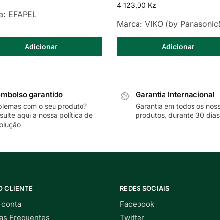
4 123,00
Kz
a:
EFAPEL
Marca:
VIKO (by Panasonic
Adicionar
Adicionar
mbolso garantido
Garantia Internacional
blemas com o seu produto?
Garantia em todos os nos
sulte
aqui
a nossa política de
produtos, durante 30 dias
olução
O CLIENTE
REDES SOCIAIS
 conta
Facebook
as Frequentes
Twitter