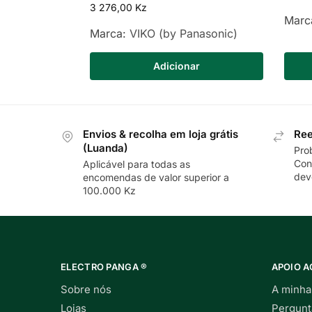
3 276,00
Kz
Marc
Marca:
VIKO (by Panasonic)
Adicionar
Envios & recolha em loja grátis
Ree
(Luanda)
Pro
Con
Aplicável para todas as
dev
encomendas de valor superior a
100.000 Kz
ELECTRO PANGA ®
APOIO A
Sobre nós
A minha
Lojas
Pergunt