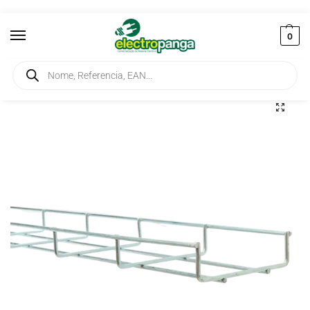
0
Início
Instalação
Caminhos de Cabo
Esteira Aramada 150X30mm 3mt
/
/
/