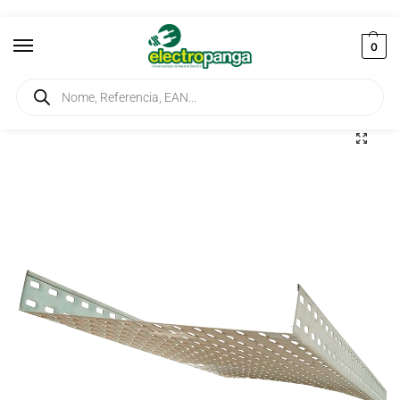
0
Início
Instalação
Caminhos de Cabo
Esteira Perfurada 250X60mm 2mt
/
/
/