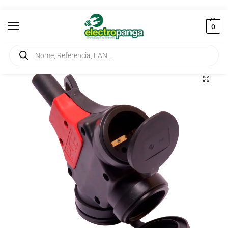
0
Início
Elementos de Ligação
Fichas e Tomadas Industrial
Ficha de Borracha Fêmea 2P+T Tripla
/
/
/