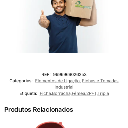
REF:
9696969026253
Categorias:
Elementos de Ligação
,
Fichas e Tomadas
Industrial
Etiqueta:
Ficha,Borracha,Fêmea,2P+T,Tripla
Produtos Relacionados