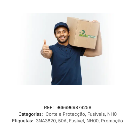
REF:
9696969879258
Categorias:
Corte e Protecção
,
Fusíveis
,
NH0
Etiquetas:
3NA3820
,
50A
,
Fusível
,
NH00
,
Promoção