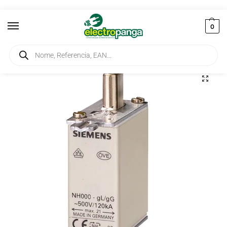
0
Início
Corte e Protecção
Fusíveis
NH0
Fusível NH00 GG 50A 3NA3820
/
/
/
/