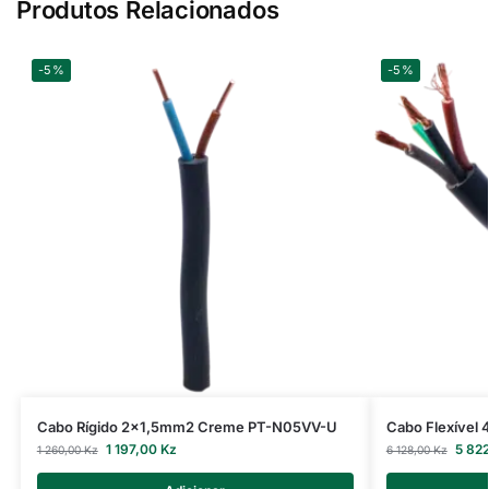
Produtos Relacionados
-5%
-5%
Cabo Rígido 2×1,5mm2 Creme PT-N05VV-U
Cabo Flexível
1 197,00
Kz
5 82
1 260,00
Kz
6 128,00
Kz