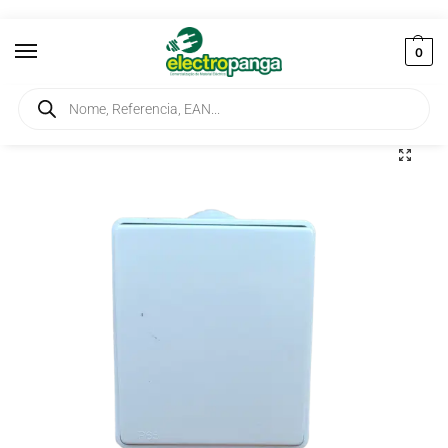
0
Início
Aparelhagem Terminal
Comutadores
Inversor de Grupo 48051 Cinza Estanque
/
/
/