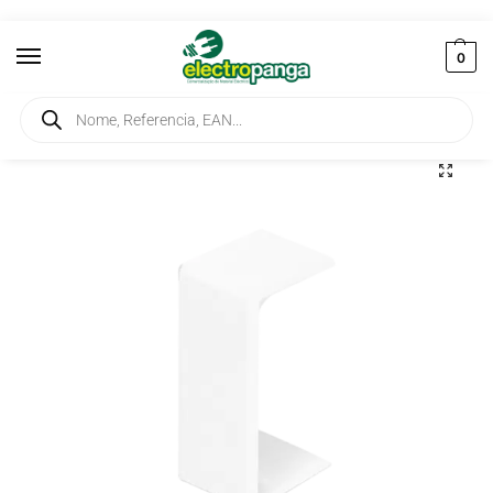
0
Início
Instalação
Calhas Técnicas
Calhas Técnicas EFAPEL
Calhas Técnicas EFAPEL Serie 10
/
/
/
/