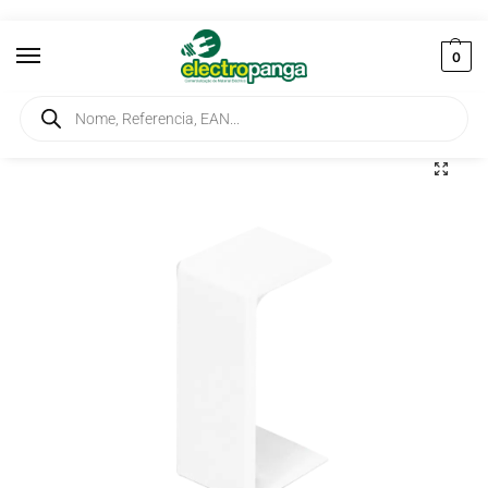
0
Início
Instalação
Calhas Técnicas
Calhas Técnicas EFAPEL
Calhas Técnicas EFAPEL Serie 13
/
/
/
/