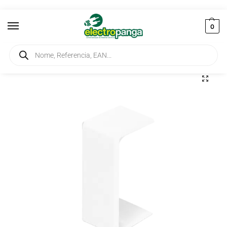
0
Início
Instalação
Calhas Técnicas
Calhas Técnicas EFAPEL
Calhas Técnicas EFAPEL Serie 10
/
/
/
/