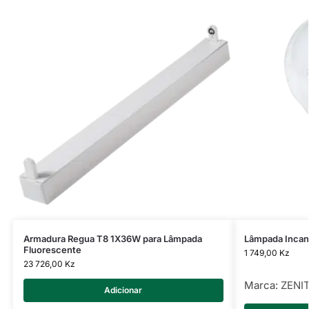
Armadura Regua T8 1X36W para Lâmpada
Lâmpada Inca
Fluorescente
1 749,00
Kz
23 726,00
Kz
Marca:
ZENI
Adicionar