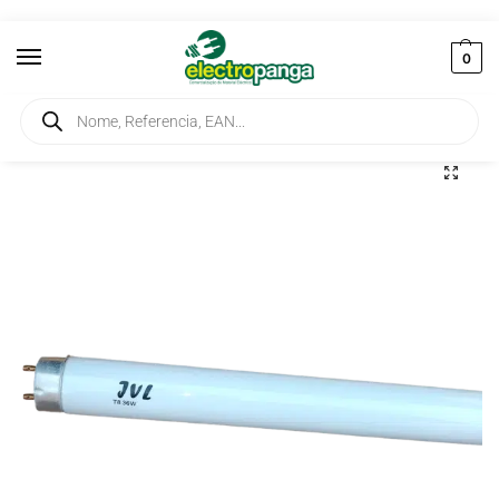
0
Início
Iluminação
Lâmpadas
Lâmpada Fluorescente Verde 36W T8 220V
/
/
/