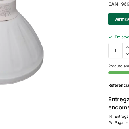
EAN:
969
Verific
Em sto
Produto em
Referênci
Entrega
encome
Entrega
Pagame