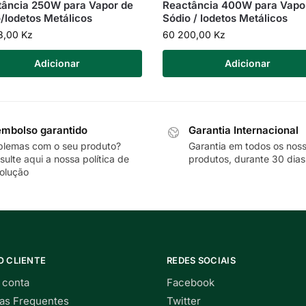
tância 250W para Vapor de
Reactância 400W para Vapo
/Iodetos Metálicos
Sódio / Iodetos Metálicos
8,00
Kz
60 200,00
Kz
Adicionar
Adicionar
mbolso garantido
Garantia Internacional
blemas com o seu produto?
Garantia em todos os nos
sulte
aqui
a nossa política de
produtos, durante 30 dias
olução
O CLIENTE
REDES SOCIAIS
 conta
Facebook
as Frequentes
Twitter