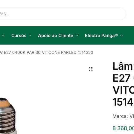
Cursos
Apoio ao Cliente
Electro Panga®
2W E27 6400K PAR 30 VITOONE PARLED 1514350
Lâm
E27
VIT
151
Marca:
V
8 368,0