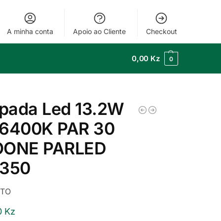
A minha conta
Apoio ao Cliente
Checkout
0,00
Kz
0
pada Led 13.2W
 6400K PAR 30
OONE PARLED
4350
ITO
0
Kz