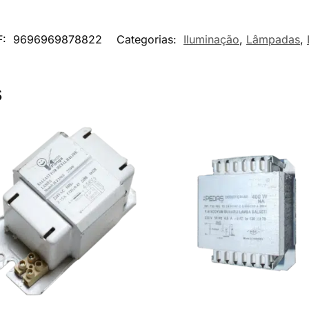
F:
9696969878822
Categorias:
Iluminação
,
Lâmpadas
,
s