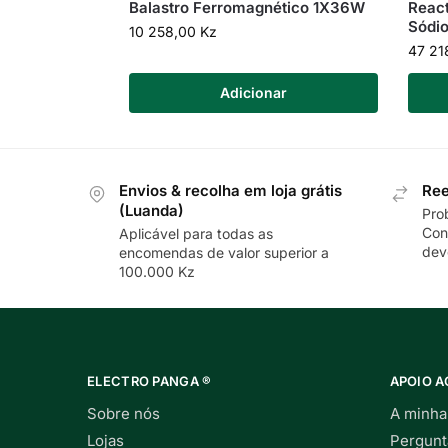
Balastro Ferromagnético 1X36W
Reac
Sódio
10 258,00
Kz
47 21
Adicionar
Envios & recolha em loja grátis
Ree
(Luanda)
Pro
Con
Aplicável para todas as
dev
encomendas de valor superior a
100.000 Kz
ELECTRO PANGA ®
APOIO A
Sobre nós
A minha
Lojas
Pergunt