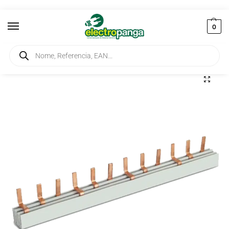
0
Início
Elementos de Ligação
Barramentos
Pente Tetrapolar Ponteira 1mt
/
/
/