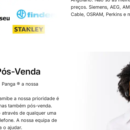
preços. Siemens, AEG, A
Cable, OSRAM, Perkins e m
 Pós-Venda
o Panga ® a nossa
mibe a nossa prioridade é
 mas também pós-venda.
 através de qualquer uma
elefone. A nossa equipa de
a o ajudar.