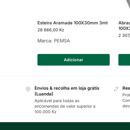
Esteira Aramada 100X30mm 3mt
Abraç
100X
28 666,00
Kz
2 307
Marca:
PEMSA
Adicionar
Envios & recolha em loja grátis
Ree
(Luanda)
Pro
Con
Aplicável para todas as
dev
encomendas de valor superior a
100.000 Kz