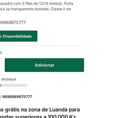
 quadro com 3 filas de 12/14 módulo. Porta
ca ou transparente domada. Classe II de
.
6969875777
ar Disponibilidade
ck
Adicionar
 destaque
a: 9696969875777
s grátis na zona de Luanda para
ndas superiores a 100.000 Kz