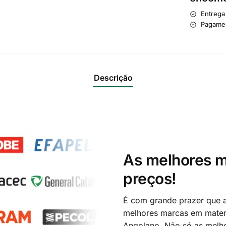
Entrega
Pagame
Descrição
As melhores m
preços!
É com grande prazer que a
melhores marcas em materi
Angolano. Não só as melh