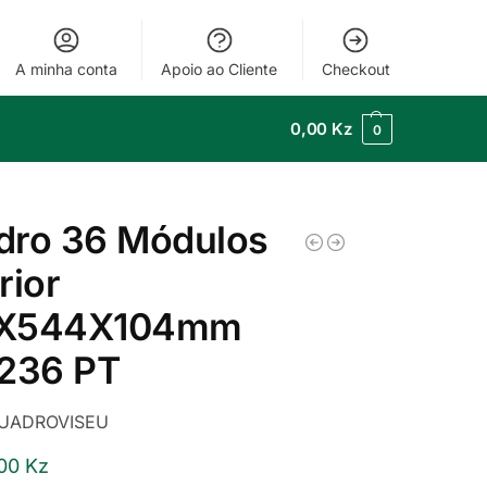
A minha conta
Apoio ao Cliente
Checkout
0,00
Kz
0
dro 36 Módulos
rior
X544X104mm
1236 PT
UADROVISEU
,00
Kz