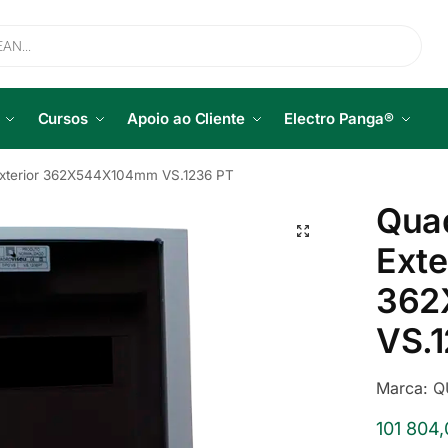
Cursos
Apoio ao Cliente
Electro Panga®
Exterior 362X544X104mm VS.1236 PT
Qua
Exte
362
VS.
Marca:
Q
101 804