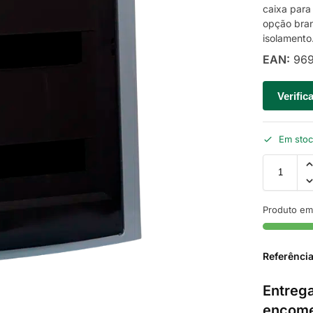
caixa para
opção bran
isolamento
EAN:
969
Verific
Em sto
Produto em
Referênci
Entrega
encome