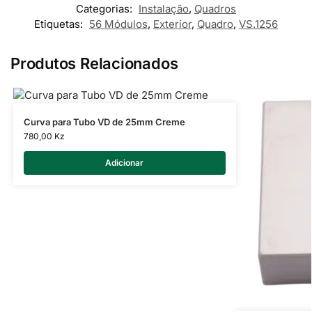
Categorias:
Instalação
,
Quadros
Etiquetas:
56 Módulos
,
Exterior
,
Quadro
,
VS.1256
Produtos Relacionados
Curva para Tubo VD de 25mm Creme
780,00
Kz
Adicionar