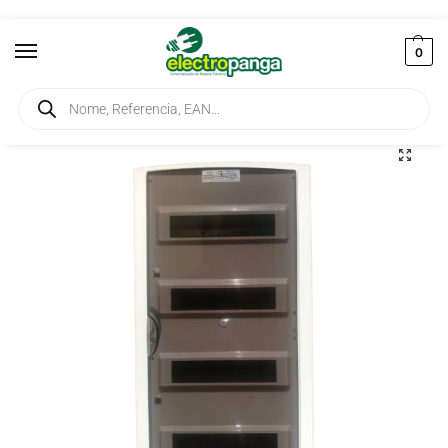
0
Início
Instalação
Quadros
Quadro 56 Módulos Exterior 362X686X104mm VS.1256 PT
/
/
/