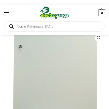
0
Início
Instalação
Quadros
Quadro de Distribuição 100 Mod Exterior Ref. DM706015
/
/
/