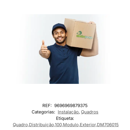
REF:
9696969879375
Categorias:
Instalação
,
Quadros
Etiqueta:
Quadro,Distribuição,100,Modulo,Exterior,DM706015