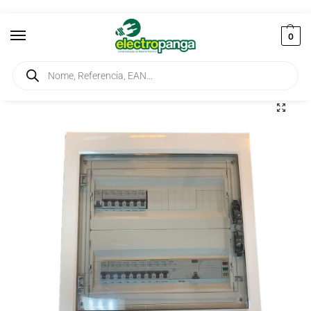
0
Início
Instalação
Quadros
Quadro Elétrico Trifásico para Habitação Equipado 63A
/
/
/