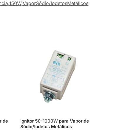
ncia,150W,VaporSódio/IodetosMetálicos
r de
Ignitor 50-1000W para Vapor de
Sódio/Iodetos Metálicos