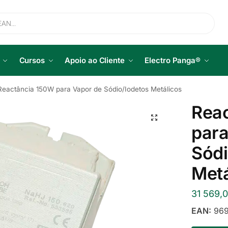
Cursos
Apoio ao Cliente
Electro Panga®
Reactância 150W para Vapor de Sódio/Iodetos Metálicos
Rea
para
Sódi
Metá
31 569,
EAN:
969