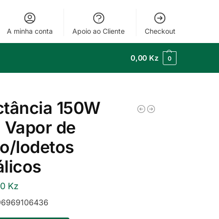
A minha conta
Apoio ao Cliente
Checkout
0,00
Kz
0
ctância 150W
 Vapor de
o/Iodetos
licos
00
Kz
6969106436