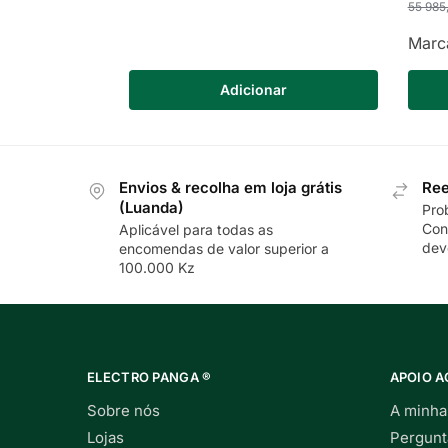
55 985
Marc
Adicionar
Envios & recolha em loja grátis
Ree
(Luanda)
Pro
Con
Aplicável para todas as
dev
encomendas de valor superior a
100.000 Kz
ELECTRO PANGA ®
APOIO A
Sobre nós
A minha
Lojas
Pergunt