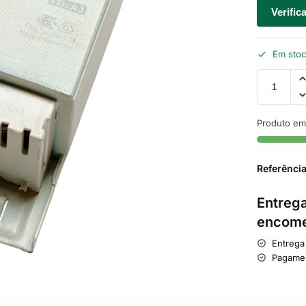
Verific
Em sto
Produto em
Referênci
Entrega
encome
Entrega
Pagame