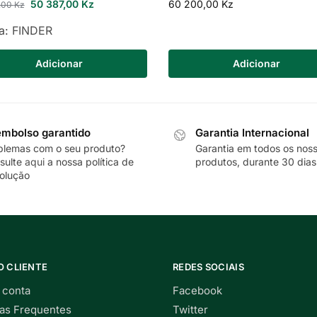
50 387,00
Kz
60 200,00
Kz
,00
Kz
a:
FINDER
Adicionar
Adicionar
mbolso garantido
Garantia Internacional
blemas com o seu produto?
Garantia em todos os nos
sulte
aqui
a nossa política de
produtos, durante 30 dias
olução
O CLIENTE
REDES SOCIAIS
 conta
Facebook
as Frequentes
Twitter