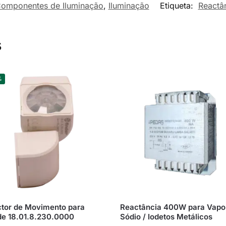
omponentes de Iluminação
,
Iluminação
Etiqueta:
Reactâ
s
%
tor de Movimento para
Reactância 400W para Vapo
de 18.01.8.230.0000
Sódio / Iodetos Metálicos