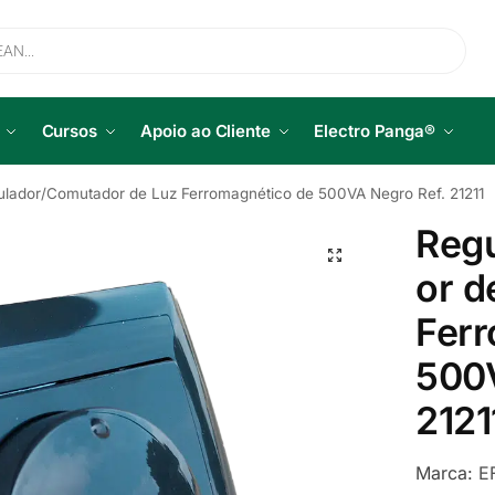
Cursos
Apoio ao Cliente
Electro Panga®
lador/Comutador de Luz Ferromagnético de 500VA Negro Ref. 21211
Reg
or d
Ferr
500V
2121
Marca:
E