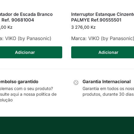
tador de Escada Branco
Interruptor Estanque Cinzent
 Ref. 90681004
PALMYE Ref.90555501
5,00
Kz
3 276,00
Kz
a:
VIKO (by Panasonic)
Marca:
VIKO (by Panasonic
Adicionar
Adicionar
mbolso garantido
Garantia Internacional
blemas com o seu produto?
Garantia em todos os nos
sulte
aqui
a nossa política de
produtos, durante 30 dias
olução