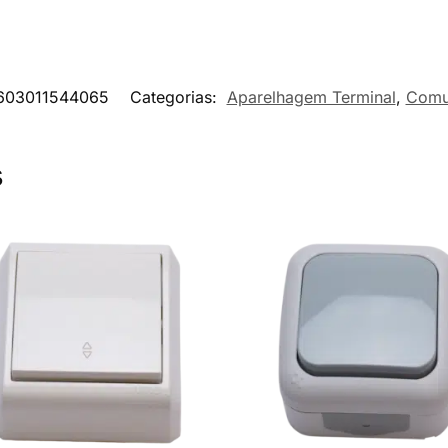
603011544065
Categorias:
Aparelhagem Terminal
,
Comu
s