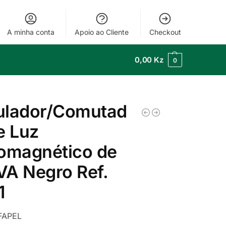
A minha conta
Apoio ao Cliente
Checkout
0,00
Kz
0
ulador/Comutad
e Luz
omagnético de
A Negro Ref.
1
FAPEL