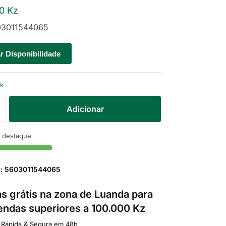
00
Kz
3011544065
ar Disponibilidade
ck
Adicionar
 destaque
a: 5603011544065
s grátis na zona de Luanda para
ndas superiores a 100.000 Kz
 Rápida & Segura em 48h