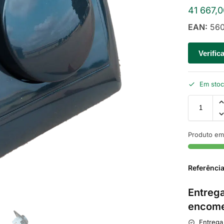
41 667,
EAN:
560
Verific
Em sto
Produto em
Referênci
Entrega
encome
Entrega