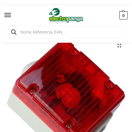
0
Início
Controlo Industrial e Automação
Sinalizadores
Sinalizador Baixo Vermelho Estanque com Lâmpada LED 48362
/
/
/