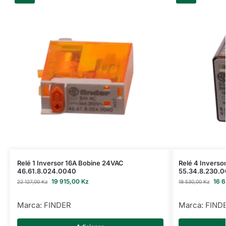
Relé 1 Inversor 16A Bobine 24VAC
Relé 4 Invers
46.61.8.024.0040
55.34.8.230.
19 915,00
Kz
16 
22 127,00
Kz
18 530,00
Kz
Marca:
FINDER
Marca:
FIND