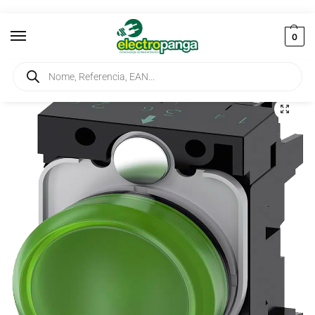
0
Início
Controlo Industrial e Automação
Sinalizadores
Sinalizador Luminoso 22MM Verde 230V AC 3SU1106-6AA40-1AA0
/
/
/