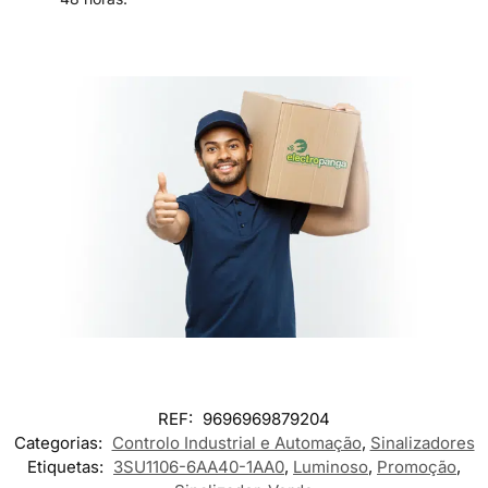
REF:
9696969879204
Categorias:
Controlo Industrial e Automação
,
Sinalizadores
Etiquetas:
3SU1106-6AA40-1AA0
,
Luminoso
,
Promoção
,