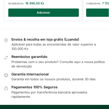
18 496,00
Kz
7 11
19 469,00
Kz
7 486,00
Kz
Adicionar
Envios & recolha em loja grátis (Luanda)
Aplicável para todas as encomendas de valor superior a
100.000 Kz
Reembolso garantido
Problemas com o seu produto? Consulte
aqui
a nossa política
de devolução
Garantia Internacional
Garantia em todos os nossos produtos, durante 30 dias
Pagamentos 100% Seguros
Pagamentos por transferência bancária aprovados
rapidamente