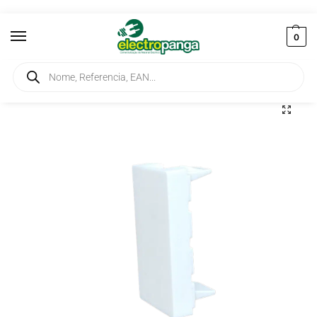
0
Início
Aparelhagem Terminal
Fichas e Tomadas
Tampa de 1 Modulo 45X22,5 BR 9992054-D
/
/
/