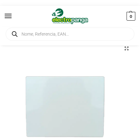
0
Início
Aparelhagem Terminal
Interruptores
Tecla Simples Marfim Ref. 90601 TMF
/
/
/