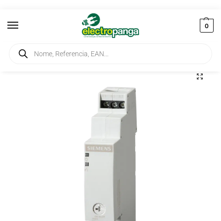
0
Início
Controlo Industrial e Automação
Temporizadores
Temporizador ON Delay 5-100S 24V-230VAC/24VDC 7PV1513-1AP30
/
/
/