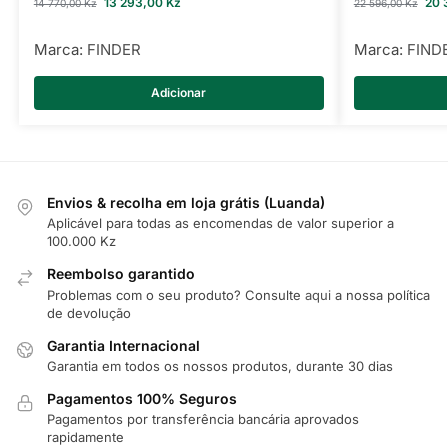
13 293,00
Kz
20 
14 770,00
Kz
22 596,00
Kz
Marca:
FINDER
Marca:
FIND
Adicionar
Envios & recolha em loja grátis (Luanda)
Aplicável para todas as encomendas de valor superior a
100.000 Kz
Reembolso garantido
Problemas com o seu produto? Consulte
aqui
a nossa política
de devolução
Garantia Internacional
Garantia em todos os nossos produtos, durante 30 dias
Pagamentos 100% Seguros
Pagamentos por transferência bancária aprovados
rapidamente