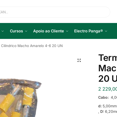
Cursos
Apoio ao Cliente
Electro Panga®
 Cilíndrico Macho Amarelo 4-6 20 UN
Term
Mac
20 
2 229,0
Cabo:
4,0
d:
5,00mm
,
D:
6,20m