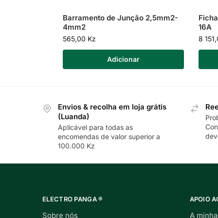
Barramento de Junção 2,5mm2-
Ficha
4mm2
16A
565,00
Kz
8 151
Adicionar
Envios & recolha em loja grátis
Ree
(Luanda)
Pro
Con
Aplicável para todas as
dev
encomendas de valor superior a
100.000 Kz
ELECTRO PANGA ®
APOIO A
Sobre nós
A minha