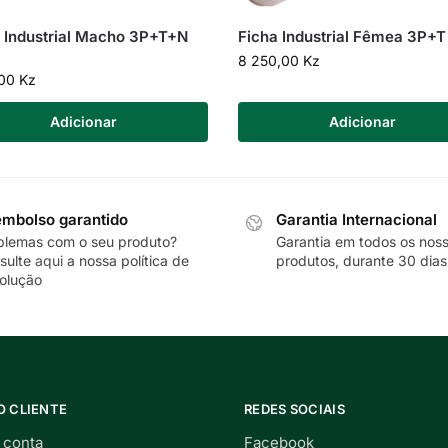
 Industrial Macho 3P+T+N
Ficha Industrial Fêmea 3P+T
8 250,00
Kz
,00
Kz
Adicionar
Adicionar
mbolso garantido
Garantia Internacional
blemas com o seu produto?
Garantia em todos os nos
sulte
aqui
a nossa política de
produtos, durante 30 dias
olução
O CLIENTE
REDES SOCIAIS
 conta
Facebook