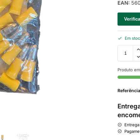
EAN:
560
Verific
Em sto
Produto em
Referênci
Entrega
encome
Entrega
Pagame