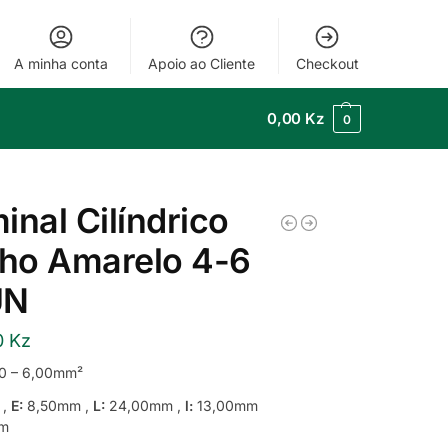
A minha conta
Apoio ao Cliente
Checkout
0,00
Kz
0
inal Cilíndrico
ho Amarelo 4-6
UN
0
Kz
0 – 6,00mm²
 ,
E:
8,50mm ,
L:
24,00mm ,
l:
13,00mm
m