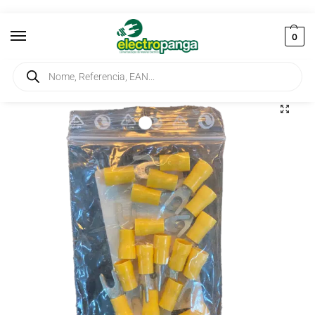
0
Início
Elementos de Ligação
Terminais
Terminal Forquilha Isolado Amarelo M8 20 UN
/
/
/