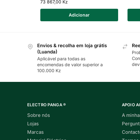
73 867,00
Kz
Adicionar
Envios & recolha em loja grátis
Ree
(Luanda)
Pro
Con
Aplicável para todas as
dev
encomendas de valor superior a
100.000 Kz
ELECTRO PANGA ®
APOIO A
Sobre nós
A minha
Lojas
Pergunt
Marcas
Contact