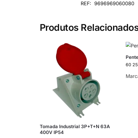
REF:
9696969060080
Produtos Relacionado
Pente
60 25
Marc
Tomada Industrial 3P+T+N 63A
400V IP54