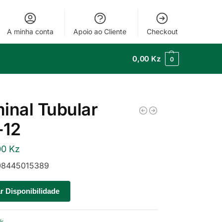
A minha conta
Apoio ao Cliente
Checkout
0,00
Kz
0
inal Tubular
-12
00
Kz
8445015389
ar Disponibilidade
ck