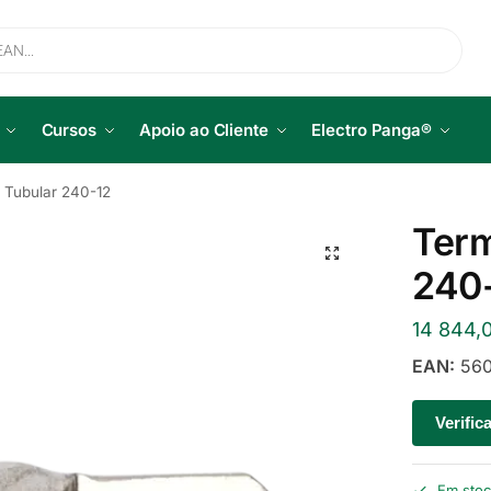
Cursos
Apoio ao Cliente
Electro Panga®
 Tubular 240-12
Term
240
14 844,
EAN:
560
Verific
Em sto