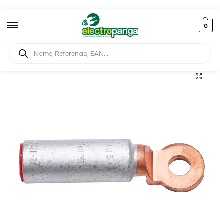
0
Início
Elementos de Ligação
Terminais
Terminal Tubular Bimetálico 150-12
/
/
/