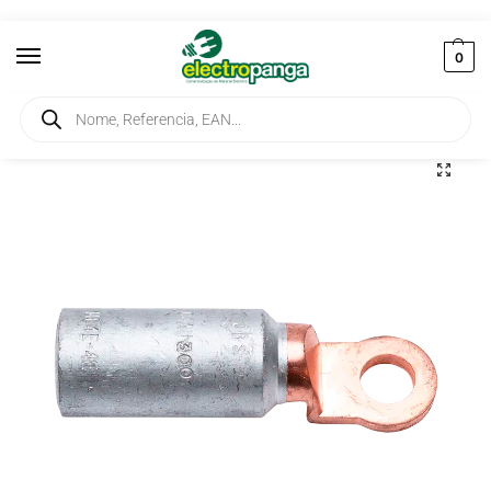
0
Início
Elementos de Ligação
Terminais
Terminal Tubular Bimetálico 35-10
/
/
/