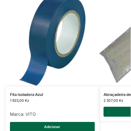
Fita Isoladora Azul
Abraçadeira d
1 923,00
Kz
2 307,00
Kz
Marca:
VITO
Adicionar