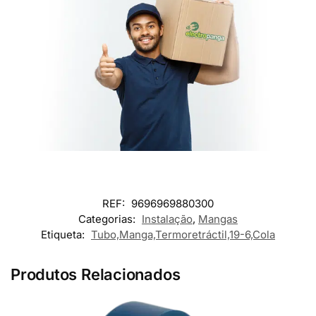
REF:
9696969880300
Categorias:
Instalação
,
Mangas
Etiqueta:
Tubo,Manga,Termoretráctil,19-6,Cola
Produtos Relacionados