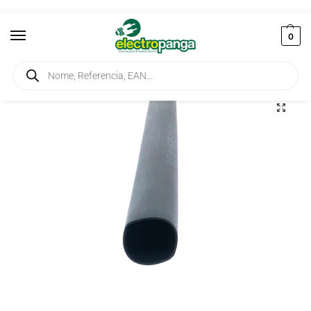
0
Início
Instalação
Mangas
Tubo Termoretráctil 19-6mm com Cola
/
/
/